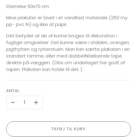
Størrelse
50x70 cm
Mine plakater er lavet i et vandfast materiale (250 my
pp- pvc fri) og ikke af papir.
Det betyder at de vil kunne bruges til dekoration i
fugtige omgivelser. Det kunne være i stalden, orangeri,
jagthytten og rytterstuen. Man kan sætte plakaten i en
standart ramme, eller med dobbeltklæbende tape
direkte på væggen. (Obs om underlaget har godt af
tapen. Plakaten kan holde til det..)
ANTAL
-
+
TILFØJ TIL KURV