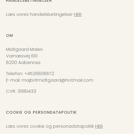
HANDELSBETINGELSER
Læs vores handelsbetingelser
HER
OM
Midtgaard Maleri
Varnæsvej 610
8200 Aabenraa
Telefon: +4526806672
E-mail: majbritmidtgaard@hotmail.com
CVR: 31981433
COOKIE OG PERSONDATAPOLITIK
Læs vores cookie og personadatapolitk
HER