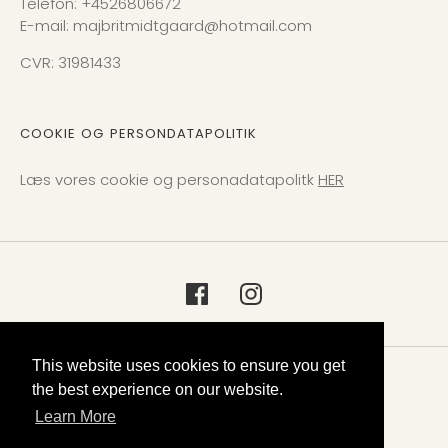
Telefon: +4526806672
E-mail: majbritmidtgaard@hotmail.com
CVR: 31981433
COOKIE OG PERSONDATAPOLITIK
Læs vores cookie og personadatapolitk
HER
This website uses cookies to ensure you get
© 2026 Midtgaard Maleri
the best experience on our website.
Learn More
Drevet af Shopify