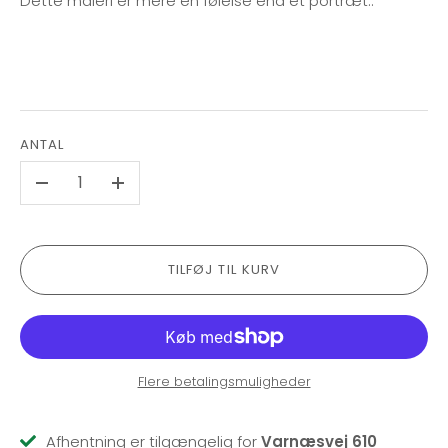
Dette maleri er mere en følelse end et portræt..
ANTAL
-
+
TILFØJ TIL KURV
Flere betalingsmuligheder
Afhentning er tilgængelig for
Varnæsvej 610