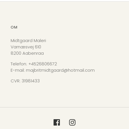
OM
Midtgaard Maleri
Varnæsvej 610
8200 Aabenraa
Telefon: +4526806672
E-mail: majbritmidtgaard@hotmail.com
CVR: 31981433