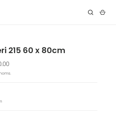
ri 215 60 x 80cm
0.00
 moms.
cm