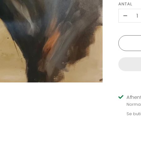
ANTAL
-
Afhent
Normalt
Se but